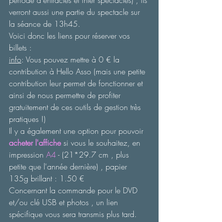
période d'entractes et inter spectacles) , ils 
verront aussi une partie du spectacle sur 
la séance de 13h45.
Voici donc les liens pour réserver vos 
billets :
info
: Vous pouvez mettre à 0 € la 
contribution à Hello Asso (mais une petite 
contribution leur permet de fonctionner et 
ainsi de nous permettre de profiter 
gratuitement de ces outils de gestion très 
pratiques !)
Il y a également une option pour pouvoir 
acheter l'affiche
 si vous le souhaitez, en 
impression 
A4
 - (21*29.7 cm , plus 
petite que l'année dernière) , papier 
135g brillant : 1.50 €
Concernant la commande pour le DVD 
et/ou clé USB et photos , un lien 
spécifique vous sera transmis plus tard.