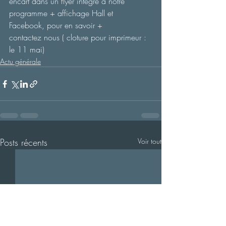
encart dans un flyer intégré à notre 
programme + affichage Hall et 
Facebook, pour en savoir + 
contactez nous ( cloture pour imprimeur : 
le 11 mai)
Actu générale
Posts récents
Voir tout