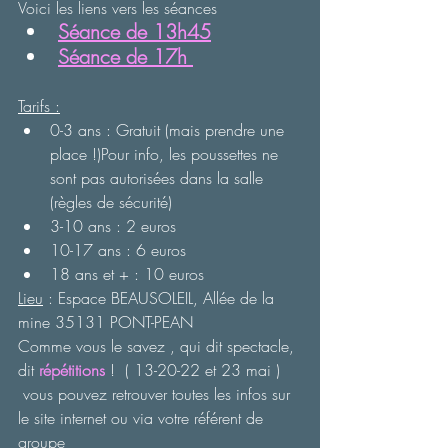
Voici les liens vers les séances
Séance de 13h45
Séance de 17h 
Tarifs :
0-3 ans : Gratuit (mais prendre une 
place !)Pour info, les poussettes ne 
sont pas autorisées dans la salle 
(règles de sécurité)
3-10 ans : 2 euros
10-17 ans : 6 euros
18 ans et + : 10 euros
Lieu
 : Espace BEAUSOLEIL, Allée de la 
mine 35131 PONT-PEAN
Comme vous le savez , qui dit spectacle, 
dit 
répétitions
 !  ( 13-20-22 et 23 mai ) 
 vous pouvez retrouver toutes les infos sur 
le site internet ou via votre référent de 
groupe 