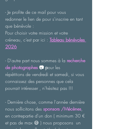
- Je profite de ce mail pour vous 
redonner le lien de pour s'inscrire en tant 
que bénévole :
Pour choisir votre mission et votre 
créneau, c’est par ici : 
Tableau bénévoles 
2026
- D'autre part nous sommes à la 
recherche 
de photographes
 📷 p
our les 
répétitions de vendredi et samedi, si vous 
connaissez des personnes que cela 
pourrait intéresser , n'hésitez pas !!!
- Dernière chose, comme l'année dernière 
nous sollicitons des 
sponsors /Mécènes
, 
en contrepartie d'un don ( minimum 30 € 
et pas de max 😅 ) nous proposons  un 