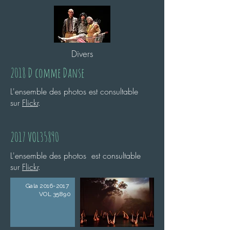
Divers
2018 D comme Danse
L'ensemble des photos est consultable
sur
Flickr
.
2017 VOL35890
L'ensemble des photos est consultable
sur
Flickr
.
Gala 2016-2017
VOL 35890