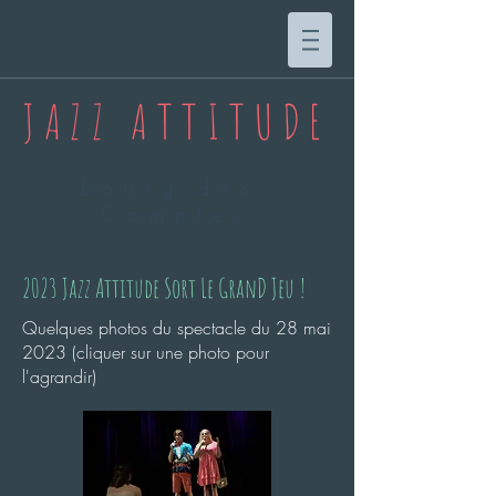
JAZZ ATTITUDE
Bourg-des-
Comptes
2023 Jazz Attitude Sort Le GranD Jeu !
Quelques photos du spectacle du 28 mai
2023 (cliquer sur une photo pour
l'agrandir)