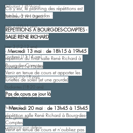
Débutant 1 (8-9 ans)
Ca y est, le planning des répétitions est 
tombé, à vos agendas :
Débutant 2 (9-10 ans)
Inter 1 (10-11 ans)
REPETITIONS A BOURG-DES-COMPTES - 
Inter 2 (11-12 ans)
SALLE RENE RICHARD
Inter 3 (12-13 ans)
- 
Mercredi 13 mai
 : 
de 18h15 à 19h45
Confirmé (13-14 ans)
répétition du final salle René Richard à 
Bourg-des-Comptes
Supérieur ( 14-16 ans)
Venir en tenue de cours et apporter les 
Avancé (16-18 ans)
lunettes de soleil (et une gourde)
Etudiantes (18-20 ans)
Pas de cours ce jour là
Adultes 1 (les GG)
Adultes 2
 - 
Mercredi 20 mai
 : 
de 13h45 à 15h45
répétition salle René Richard à Bourg-des-
Actu générale
Comptes
Catégorie non définie
Venir en tenue de cours et n'oubliez pas 