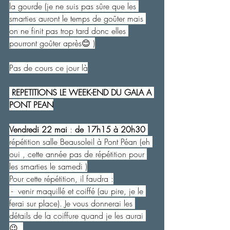
la gourde (je ne suis pas sûre que les 
smarties auront le temps de goûter mais 
on ne finit pas trop tard donc elles 
pourront goûter après😊 )
Pas de cours ce jour là
REPETITIONS LE WEEK-END DU GALA A 
PONT PEAN
Vendredi 22 mai
 : 
de 17h15 à 20h30
répétition salle Beausoleil à Pont Péan (eh 
oui , cette année pas de répétition pour 
les smarties le samedi )
Pour cette répétition, il faudra :
 -  venir maquillé et coiffé (au pire, je le 
ferai sur place). Je vous donnerai les 
détails de la coiffure quand je les aurai 
😉. 