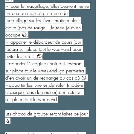
 -  pour le maquillage, elles peuvent mettre 
un peu de mascara, un peu de 
maquillage sur les lèvres mais couleur 
claire (pas de rouge) , le reste je m'en 
occupe 😉.
 -  apporter le débardeur de cours (qui 
restera sur place tout le week-end pour 
éviter les oublis 😉)
 - apporter 2 leggings noir qui resteront 
sur place tout le week-end (ça permettra 
d'en avoir un de rechange au cas où 😊)
 - apporter les lunettes de soleil (modèle 
classique, pas de couleur) qui resteront 
sur place tout le week-end 
Les photos de groupe seront faites ce jour 
là.