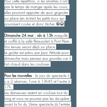
Pour cette répétition, si les smarties n'ont 
pas le temps de manger après les cours, 
elles pourront apporter de quoi grignoter 
sur place (en évitant les petits trucs qui 
pourraient couler et donc tâcher 🤪😂)
Dimanche 24 mai 
: 
rdv à 13h
 maquillé 
et coiffé à la salle Beausoleil à Pont Péan. 
Vos tenues seront déjà sur place.
Le goûter est prévu par Jazz Attitude pour 
dimanche mais pensez aux gourdes car il 
fait chaud dans les coulisses 
Pour les nouvelles
 : le jour du spectacle il 
y a 2 séances, l'une à 13h45 et l'autre à 
17h. 
Les danseuses restent en coulisse tout du 
long et vous ne pourrez pas les récupérer 
avant la fin du 2ème spectacle (à l'entrée 